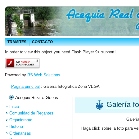
TRÁMITES
CONTACTO
In order to view this object you need Flash Player 9+ support!
Powered by
RS Web Solutions
Página principal
: Galería fotográfica Zona VEGA
Acequia Real o Gorda
Galería f
Inicio
Comunidad de Regantes
Galerí
Organigrama
Historia
Haga click sobre la foto para ver
Ordenanzas