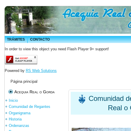
TRÁMITES
CONTACTO
In order to view this object you need Flash Player 9+ support!
Powered by
RS Web Solutions
Página principal
Acequia Real o Gorda
Comunidad de
Inicio
Real o 
Comunidad de Regantes
Organigrama
Historia
Ordenanzas