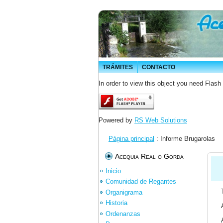
TRÁMITES
CONTACTO
In order to view this object you need Flash
Powered by
RS Web Solutions
Página principal
: Informe Brugarolas
Acequia Real o Gorda
Inicio
Comunidad de Regantes
Organigrama
Historia
Ordenanzas