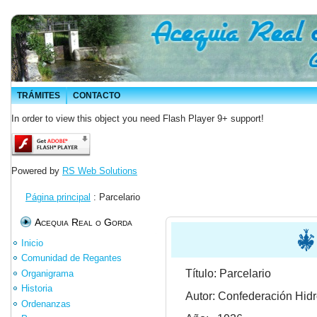
TRÁMITES
CONTACTO
In order to view this object you need Flash Player 9+ support!
Powered by
RS Web Solutions
Página principal
: Parcelario
Acequia Real o Gorda
Inicio
Comunidad de Regantes
Título: Parcelario
Organigrama
Historia
Autor: Confederación Hidr
Ordenanzas