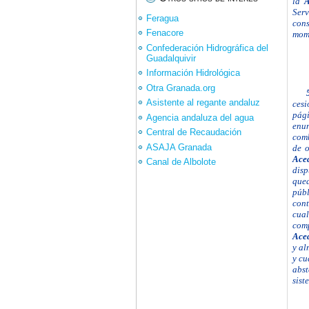
la
A
Serv
Feragua
cons
Fenacore
mom
Confederación Hidrográfica del
Guadalquivir
Información Hidrológica
Otra Granada.org
Asistente al regante andaluz
cesi
pág
Agencia andaluza del agua
enun
Central de Recaudación
comb
ASAJA Granada
de o
Ace
Canal de Albolote
disp
que
públ
con
cua
com
Ace
y al
y cu
abst
sist