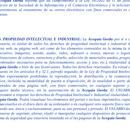
cequia Gorda
informa que da cumplimiento a la Ley 34/2002 de 11 de julio
icios de la Sociedad de la Información y el Comercio Electrónico y le solicita
entimiento al tratamiento de su correo electrónico con fines comerciales en 
ento.
5.
PROPIEDAD INTELECTUAL E INDUSTRIAL:
La
Acequia Gorda
por sí o 
onaria, es titular de todos los derechos de propiedad intelectual e industrial 
ina web,
su página web, así como de los elementos contenidos en la misma (a tí
ciativo, imágenes, sonido, audio, vídeo, software o textos; marcas o logoti
inaciones de colores, estructura y diseño, selección de materiales usados, prog
rdenador necesarios para su funcionamiento, acceso y uso, etc.), titularidad d
quia Gorda
o bien de sus licenciantes.
Todos los derechos reservados. En virtud 
uesto en los artículos 8 y 32.1, párrafo segundo, de la Ley de Propiedad Intelec
dan expresamente prohibidas la reproducción, la distribución y la comunica
ica, incluida su modalidad de puesta a disposición, de la totalidad o parte de
tenidos de esta página web, con fines comerciales, en cualquier soporte y
lquier medio técnico, sin la autorización de la
Acequia Gorda
. El USUARI
promete a
respetar los derechos de Propiedad Intelectual e Industrial titularidad 
quia Gorda
. Podrá visualizar los elementos del portal e incluso imprimirlos, copi
macenarlos en el disco duro de su ordenador o en cualquier otro soporte físico si
ando sea, única y exclusivamente, para su uso personal y privado. El USUARIO d
enerse de suprimir, alterar, eludir o manipular cualquier dispositivo de protecc
ema de seguridad que estuviera instalado en el las páginas de
la
Acequia Gorda
.