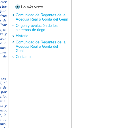
cter
a los
Lo más visto
quia
Comunidad de Regantes de la
virus
Acequia Real o Gorda del Genil
s de
lizar
Origen y evolución de los
ajes.
sistemas de riego
os y
Historia
sean
Comunidad de Regantes de la
 o la
Acequia Real o Gorda del
 para
Genil.
iones
s de
Contacto
a Ley
, el
o de
 por
ello,
ue el
cia y
aso,
e, la
n, la
ismo,