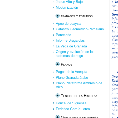
a la
Jaque Alto y Bajo
raci
Modernización
dere
Gor
trabajos y estudios
info
prov
Apeo de Loaysa
las 
Catastro Geométrico-Parcelario
La
Parcelario
apo
disc
Informe Brugarolas
infa
La Vega de Granada
su p
Origen y evolución de los
ver
sistemas de riego
part
Planos
Pagos de la Acequia
Org
Plano Granada árabe
Rea
Plano Plataforma Ambrosio de
desa
Vico
gara
junt
Testigo de la Historia
usua
acep
Doncel de Sigüenza
info
Federico García Lorca
posi
fina
Otros sitios de interés