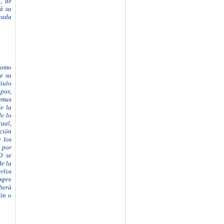
, de
rá su
cada
como
de
su
tulo
pos,
ramas
e la
de lo
tual,
ción
 los
 por
O se
de la
arlos
empre
eberá
ión o