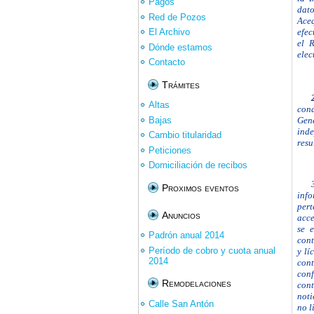
Pagos
dato
Red de Pozos
Ace
efec
El Archivo
el 
Dónde estamos
elec
Contacto
Trámites
Altas
con
Bajas
Gen
ind
Cambio titularidad
resu
Peticiones
Domiciliación de recibos
Proximos eventos
info
pert
Anuncios
acce
se e
Padrón anual 2014
cont
Período de cobro y cuota anual
y lí
2014
con
con
Remodelaciones
cont
noti
Calle San Antón
no l