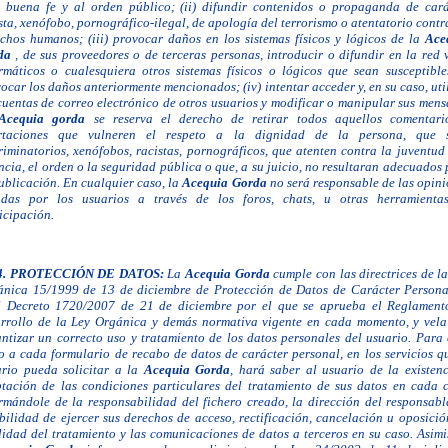
 buena fe y al orden público; (ii) difundir contenidos o propaganda de cará
sta, xenófobo, pornográfico-ilegal, de apología del terrorismo o atentatorio contr
chos humanos; (iii) provocar daños en los sistemas físicos y lógicos de la
Ace
da
, de sus proveedores o de terceras personas, introducir o
difundir en la red 
rmáticos o cualesquiera otros sistemas físicos o lógicos que sean susceptible
ocar los daños anteriormente mencionados; (iv) intentar acceder y, en su caso, uti
cuentas de correo electrónico de otros usuarios y modificar
o manipular sus mens
Acequia gorda
se reserva el derecho de retirar todos aquellos
comentari
rtaciones que vulneren el respeto a la dignidad de la persona, que 
riminatorios, xenófobos, racistas, pornográficos, que atenten contra la juventud
ncia, el orden o la seguridad pública o que, a su juicio, no resultaran adecuados
ublicación. En cualquier caso, la
Acequia Gorda
no será responsable de las opin
tidas por los
usuarios a través de los foros, chats, u otras herramienta
icipación.
4.
PROTECCIÓN DE DATOS:
La
Acequia Gorda
cumple con las directrices de l
ánica 15/1999 de
13 de diciembre de Protección de Datos de Carácter Personal
l Decreto 1720/2007 de 21 de diciembre por el que se aprueba el Reglament
rrollo de la Ley Orgánica y demás normativa vigente en cada momento, y vela
ntizar un correcto uso y tratamiento de los datos personales del usuario. Para 
o a cada formulario de recabo de datos de carácter personal, en los servicios q
rio pueda solicitar a la
Acequia Gorda
, hará saber al usuario de la existen
tación de las condiciones particulares del tratamiento de sus datos en cada c
rmándole de la responsabilidad del fichero creado, la dirección del responsabl
bilidad de ejercer sus derechos de acceso, rectificación, cancelación u oposició
lidad del tratamiento y las comunicaciones de datos a terceros en su caso. Asim