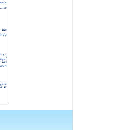
ancia
ones
 las
endo
N:
La
aquí
 las
sean
quia
a se