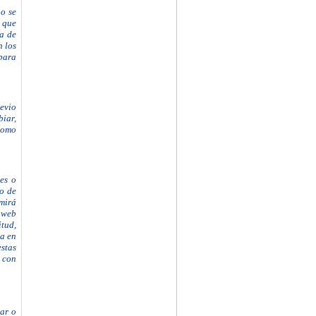
no se
a que
ta de
n los
para
revio
iar,
 como
es o
po de
mirá
 web
itud,
da en
estas
 con
gar o