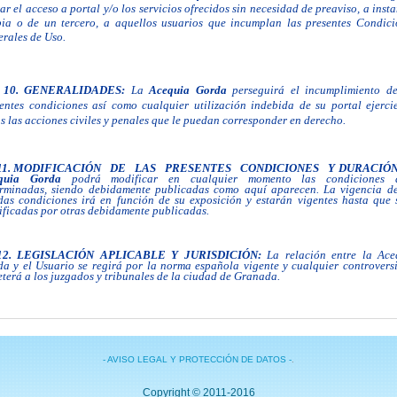
rar el acceso a portal
y/o los servicios ofrecidos sin necesidad de preaviso, a inst
ia o de un tercero, a aquellos usuarios que incumplan las presentes Condici
rales de Uso.
10. GENERALIDADES:
La
Acequia Gorda
perseguirá el incumplimiento de
entes condiciones así
como cualquier utilización indebida de su portal ejerci
s las acciones civiles y penales que le puedan corresponder en derecho.
11. MODIFICACIÓN DE LAS PRESENTES CONDICIONES Y
DURACIÓ
equia Gorda
podrá modificar en cualquier momento las condiciones 
erminadas, siendo debidamente publicadas como aquí aparecen. La vigencia de
das condiciones irá en función de su exposición y estarán vigentes hasta que 
ficadas por otras debidamente publicadas.
12. LEGISLACIÓN APLICABLE Y JURISDICIÓN:
La relación entre
la Ace
a y el Usuario se regirá por la norma española vigente y cualquier controversi
terá a los juzgados y tribunales de la ciudad de Granada.
- AVISO LEGAL Y PROTECCIÓN DE DATOS -
.
Copyright © 2011-2016