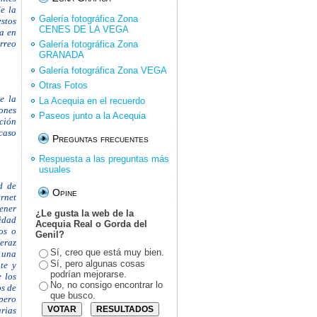
e la
Galería fotográfica Zona
stos
CENES DE LA VEGA
ta en
rreo
Galería fotográfica Zona
GRANADA
Galería fotográfica Zona VEGA
Otras Fotos
ye la
La Acequia en el recuerdo
ones
Paseos junto a la Acequia
ción
caso
Preguntas frecuentes
Respuesta a las preguntas más
usuales
d de
Opine
ernet
ener
¿Le gusta la web de la
idad
Acequia Real o Gorda del
os o
Genil?
eraz
Sí, creo que está muy bien.
 una
Sí, pero algunas cosas
te y
podrían mejorarse.
 los
No, no consigo encontrar lo
os de
que busco.
 pero
arias