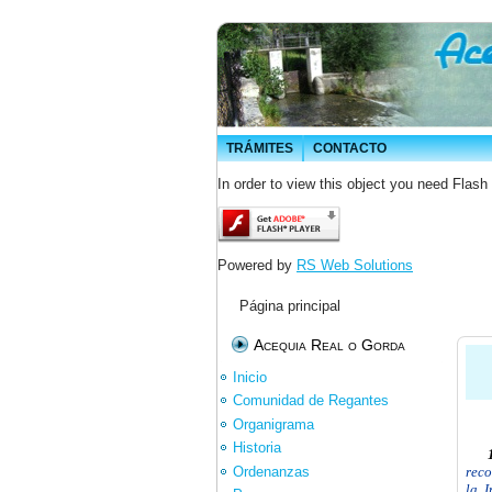
TRÁMITES
CONTACTO
In order to view this object you need Flash
Powered by
RS Web Solutions
Página principal
Acequia Real o Gorda
Inicio
Comunidad de Regantes
Organigrama
Historia
Ordenanzas
reco
la I