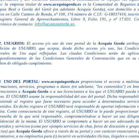
s: la empresa titular de
www.acequiagorda.es
es la Comunidad de Regantes d
quia Real o Gorda del Genil (en adelante Acequia Gorda), con domicilio a e
tos en Calle Camino de Ronda, nº 100, 1ºA número de C.I.F.: G-18037416, inscri
Registro General de Aprovechamientos, Libro 9, Folio 191, y nº 17.031. Co
trónico de contacto:
info@acequiagorda.es
.
2.
USUARIOS:
El acceso y/o uso de este portal de la
Acequia Gorda
atribu
dición de
USUARIO, que acepta, desde dicho acceso y/o uso, las Condici
erales de Uso aquí reflejadas. Las citadas Condiciones serán de aplica
ependientemente de las Condiciones Generales de Contratación que en su 
lten de obligado cumplimiento.
3.
USO DEL PORTAL: www.acequiagorda.es
proporciona el acceso a
multitu
rmaciones, servicios, programas o datos (en adelante, "los contenidos") en Int
enecientes a
Acequia Gorda
o a sus licenciantes a los que el
USUARIO pueda t
so. El USUARIO asume la responsabilidad del uso del portal. Dicha responsabil
xtiende al registro que fuese necesario para acceder a determinados servici
enidos. En dicho registro el USUARIO será responsable de aportar información v
cita. Como consecuencia de este registro, al USUARIO se le puede proporcionar
traseña de la que será responsable, comprometiéndose a hacer un uso diligen
fidencial de la misma. El USUARIO se compromete a hacer un uso adecuado de
enidos y servicios (como por ejemplo servicios de chat, foros de discusión o grup
cias) que
Acequia Gorda
ofrece a través de su portal y con
carácter enunciativo
imitativo, a no emplearlos para (i) incurrir en actividades ilícitas, ilegales o contr