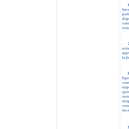
hace
pudi
disp
cont
evit
avis
supr
la f
hipe
con
resp
ajen
vera
ning
cone
las 