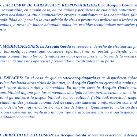
6.
EXCLUSIÓN DE GARANTÍAS Y RESPONSABILIDAD:
La
Acequia Gorda
. 
 responsable, en
ningún caso, de los daños y perjuicios de cualquier naturalez
eran ocasionar, a título enunciativo: errores u omisiones en los contenidos, fal
onibilidad del portal o la transmisión de virus o programas maliciosos o lesivos e
enidos, a pesar de haber adoptado todas las medidas tecnológicas necesarias 
arlo.
7.
MODIFICACIONES:
La
Acequia Gorda
se reserva el derecho de efectuar sin p
o las
modificaciones que considere oportunas en su portal, pudiendo
camb
imir o añadir tanto los contenidos y servicios que se presten a través de la misma
orma en la que éstos aparezcan presentados o localizados en su portal.
8.
ENLACES:
En el caso de que en
www.acequiagorda.es
se
dispusiesen enlac
rvínculos hacía otros sitios de Internet,
la
Acequia Gorda
no ejercerá ningún
ti
trol sobre dichos sitios y contenidos. En ningún caso la
Acequia Gorda
asu
onsabilidad alguna por los contenidos de algún enlace perteneciente a un sitio
o, ni garantizará la disponibilidad técnica, calidad, fiabilidad, exactitud, ampl
cidad, validez y constitucionalidad de cualquier material o información conteni
uno de dichos hipervínculos u otros sitios de Internet. Igualmente la inclusión de 
xiones externas no implicará ningún tipo de asociación, fusión o participación
entidades conectadas.
9.
DERECHO DE EXCLUSIÓN:
La
Acequia Gorda
se reserva el derecho a dene