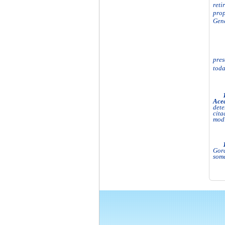
reti
prop
Gene
pres
toda
Ac
det
cita
modi
Gord
some