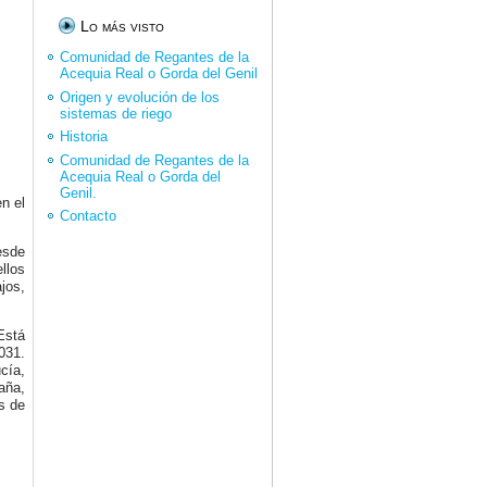
Lo más visto
Comunidad de Regantes de la
Acequia Real o Gorda del Genil
Origen y evolución de los
sistemas de riego
Historia
Comunidad de Regantes de la
Acequia Real o Gorda del
Genil.
en el
Contacto
esde
llos
jos,
Está
031.
cía,
aña,
s de