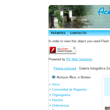
TRÁMITES
CONTACTO
In order to view this object you need Flash
Powered by
RS Web Solutions
Página principal
: Galería fotográfic
Acequia Real o Gorda
Inicio
Comunidad de Regantes
Organigrama
Historia
Ordenanzas