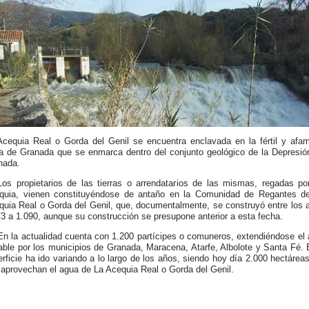
Acequia Real o Gorda del Genil se encuentra enclavada en la fértil y afa
a de Granada que se enmarca dentro del conjunto geológico de la Depresió
nada.
Los propietarios de las tierras o arrendatarios de las mismas, regadas po
quia, vienen constituyéndose de antaño en la Comunidad de Regantes d
quia Real o Gorda del Genil, que, documentalmente, se construyó entre los 
3 a 1.090, aunque su construcción se presupone anterior a esta fecha.
En la actualidad cuenta con 1.200 partícipes o comuneros, extendiéndose el 
able por los municipios de Granada, Maracena, Atarfe, Albolote y Santa Fé. 
rficie ha ido variando a lo largo de los años, siendo hoy día 2.000 hectáreas
 aprovechan el agua de La Acequia Real o Gorda del Genil.