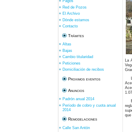
Pagos
Red de Pozos
El Archivo
Dónde estamos
Contacto
Trámites
Altas
Bajas
Cambio titularidad
La 
Peticiones
Veg
Domiciliación de recibos
Gra
Proximos eventos
Ace
Ace
Anuncios
1.07
Padrón anual 2014
Período de cobro y cuota anual
regl
2014
supe
que
Remodelaciones
Calle San Antón