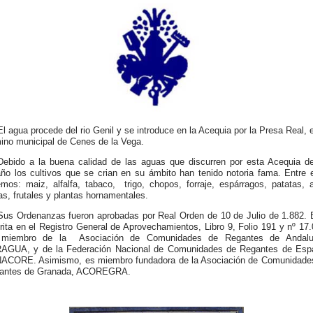
El agua procede del rio Genil y se introduce en la Acequia por la Presa Real, 
mino municipal de Cenes de la Vega.
Debido a la buena calidad de las aguas que discurren por esta Acequia d
año los cultivos que se crian en su ámbito han tenido notoria fama. Entre e
emos: maiz, alfalfa, tabaco, trigo, chopos, forraje, espárragos, patatas, a
s, frutales y plantas hornamentales.
Sus Ordenanzas fueron aprobadas por Real Orden de 10 de Julio de 1.882. 
rita en el Registro General de Aprovechamientos, Libro 9, Folio 191 y nº 17.
miembro de la Asociación de Comunidades de Regantes de Andalu
AGUA, y de la Federación Nacional de Comunidades de Regantes de Esp
ACORE. Asimismo, es miembro fundadora de la Asociación de Comunidade
antes de Granada, ACOREGRA.