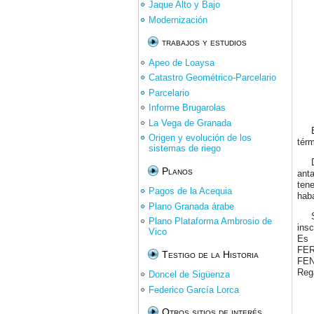
Jaque Alto y Bajo
Modernización
trabajos y estudios
Apeo de Loaysa
Catastro Geométrico-Parcelario
Parcelario
Informe Brugarolas
La Vega de Granada
Origen y evolución de los
tér
sistemas de riego
Planos
ant
ten
Pagos de la Acequia
haba
Plano Granada árabe
Plano Plataforma Ambrosio de
insc
Vico
Es 
FER
Testigo de la Historia
FEN
Reg
Doncel de Sigüenza
Federico García Lorca
Otros sitios de interés