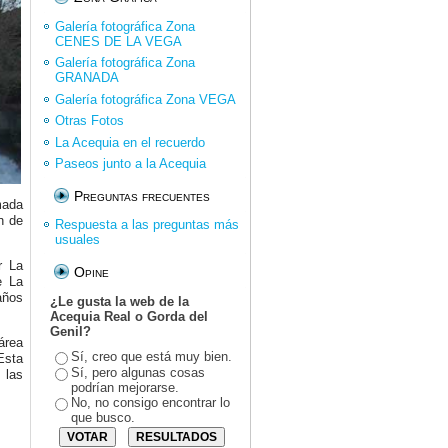
Galería fotográfica Zona
CENES DE LA VEGA
Galería fotográfica Zona
GRANADA
Galería fotográfica Zona VEGA
Otras Fotos
La Acequia en el recuerdo
Paseos junto a la Acequia
Preguntas frecuentes
mada
n de
Respuesta a las preguntas más
usuales
r La
Opine
e La
años
¿Le gusta la web de la
Acequia Real o Gorda del
Genil?
área
Sí, creo que está muy bien.
Esta
Sí, pero algunas cosas
 las
podrían mejorarse.
No, no consigo encontrar lo
que busco.