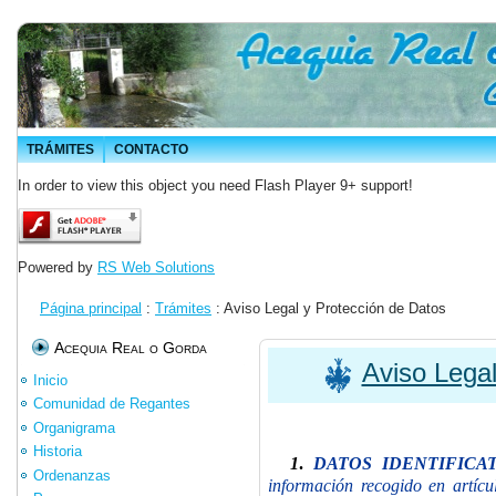
TRÁMITES
CONTACTO
In order to view this object you need Flash Player 9+ support!
Powered by
RS Web Solutions
Página principal
:
Trámites
: Aviso Legal y Protección de Datos
Acequia Real o Gorda
Aviso Legal
Inicio
Comunidad de Regantes
Organigrama
Historia
1
.
DATOS IDENTIFICA
Ordenanzas
información recogido en artícu