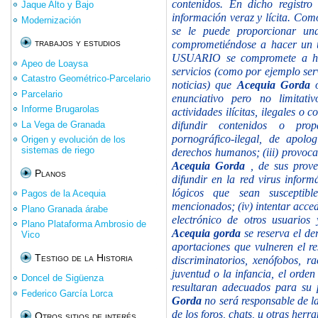
contenidos. En dicho registr
Jaque Alto y Bajo
información veraz y lícita. Co
Modernización
se le puede proporcionar un
trabajos y estudios
comprometiéndose a hacer un u
USUARIO se compromete a hac
Apeo de Loaysa
servicios (como por ejemplo serv
Catastro Geométrico-Parcelario
noticias) que
Acequia Gorda
Parcelario
enunciativo pero no limitati
Informe Brugarolas
actividades ilícitas, ilegales o c
La Vega de Granada
difundir contenidos o prop
pornográfico-ilegal, de apolo
Origen y evolución de los
sistemas de riego
derechos humanos; (iii) provocar
Acequia Gorda
, de sus prove
Planos
difundir en la red virus informá
lógicos que sean susceptibl
Pagos de la Acequia
mencionados; (iv) intentar accede
Plano Granada árabe
electrónico de otros usuarios
Plano Plataforma Ambrosio de
Acequia gorda
se reserva el de
Vico
aportaciones que vulneren el r
Testigo de la Historia
discriminatorios, xenófobos, ra
juventud o la infancia, el orden
Doncel de Sigüenza
resultaran adecuados para su 
Federico García Lorca
Gorda
no será responsable de la
de los foros, chats, u otras herr
Otros sitios de interés