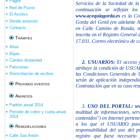
Pagos
Servicios de la Sociedad de l
Red de Pozos
continuación se reflejan los
El Archivo
www.acequiagorda.es
es la Co
Dónde estamos
Gorda del Genil (en adelante A
Contacto
en Calle Camino de Ronda, n
inscrita en el Registro General 
Trámites
17.031. Correo electrónico de c
Altas
Bajas
Cambio titularidad
2.
USUARIOS:
El acceso y
Peticiones
atribuye la condición de
USUARI
las Condiciones Generales de U
Domiciliación de recibos
serán de aplicación independi
Proximos eventos
Contratación que en su caso res
Anuncios
Padrón anual 2014
3.
USO DEL PORTAL: www
Período de cobro y cuota anual
multitud de informaciones, ser
2014
contenidos") en Internet perten
a los que el
USUARIO pued
Remodelaciones
responsabilidad del uso del p
Calle San Antón
registro que fuese necesario